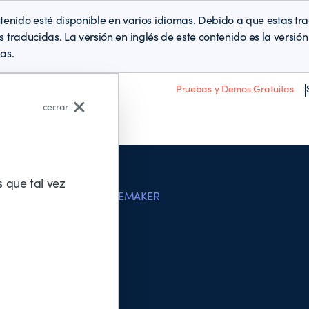
enido esté disponible en varios idiomas. Debido a que estas t
es traducidas. La versión en inglés de este contenido es la versi
as.
Pruebas y Demos Gratuitas
cerrar
Acerca de BMC
 que tal vez
ATIONS
AMAZON SAGEMAKER