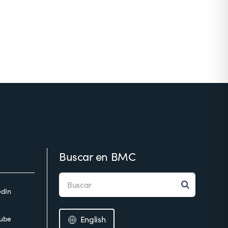
Buscar en BMC
edIn
ube
English