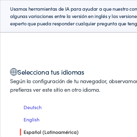
Usamos herramientas de IA para ayudar a que nuestro cont
algunas variaciones entre la versión en inglés y las version
experto que pueda responder cualquier pregunta que teng
Soluciones
Productos
Socios de Negocios
Soporte
Selecciona tus idiomas
Según la configuración de tu navegador, observamos
CONTROL-M INTEGRATIONS WITH BUSINESS APPLIC
prefieras ver este sitio en otro idioma.
Deutsch
Amazon SageMaker
English
Español (Latinoamérica)