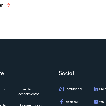
er
te
Social
Comunidad
Link
ntral
Base de
conocimientos
Facebook
YouT
n de
Documentación