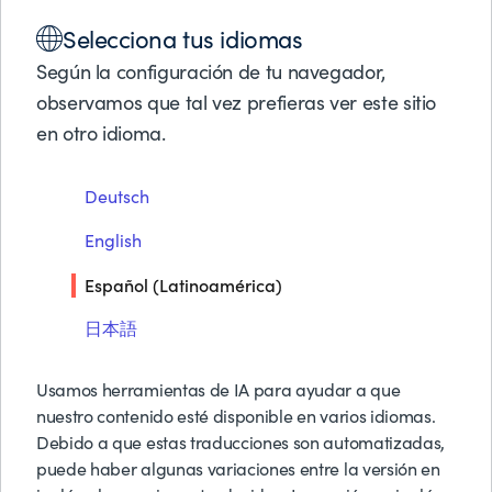
Soluciones
Selecciona tus idiomas
Productos
Centro de Confianza BMC
Socios de Negocios
Según la configuración de tu navegador,
Soporte
observamos que tal vez prefieras ver este sitio
Acerca de BMC
en otro idioma.
conoce cómo BMC integra seguridad y
fiabilidad en todo lo que construimos, para te
Pruebas y Demos G
pueda hacer negocios más rápido de lo que es
Deutsch
Solicitar Precios
humanamente posible.
Contáctanos
English
Buscar
Español (Latinoamérica)
日本語
Usamos herramientas de IA para ayudar a que
nuestro contenido esté disponible en varios idiomas.
Debido a que estas traducciones son automatizadas,
puede haber algunas variaciones entre la versión en