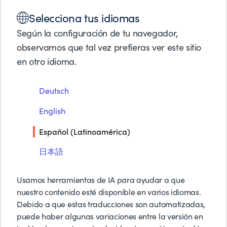
Soluciones
Selecciona tus idiomas
Productos
Socios de Negocios
Según la configuración de tu navegador,
Soporte
observamos que tal vez prefieras ver este sitio
Acerca de BMC
en otro idioma.
Ofertas de Soporte al
Pruebas y Demos G
Deutsch
Cliente de BMC
Solicitar Precios
Contáctanos
English
Buscar
Ofrecer valor en tiempo real a nuestros
Español (Latinoamérica)
clientes y socios
日本語
Usamos herramientas de IA para ayudar a que
nuestro contenido esté disponible en varios idiomas.
Debido a que estas traducciones son automatizadas,
puede haber algunas variaciones entre la versión en