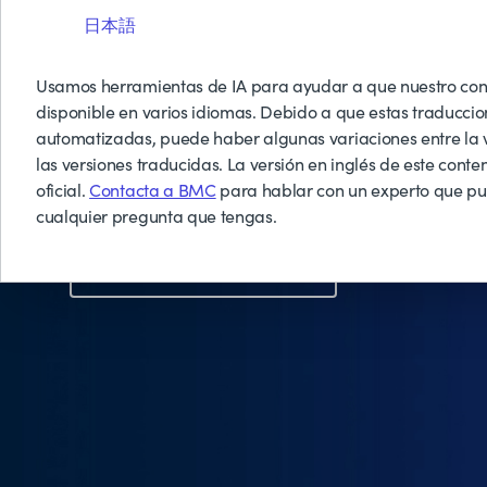
DATAOPS DE BMC
日本語
Eliminar los silos de d
Usamos herramientas de IA para ayudar a que nuestro con
disponible en varios idiomas. Debido a que estas traduccio
desbloquear el valor 
automatizadas, puede haber algunas variaciones entre la v
las versiones traducidas. La versión en inglés de este conten
oficial.
Contacta a BMC
para hablar con un experto que p
cualquier pregunta que tengas.
Contacta con un experto