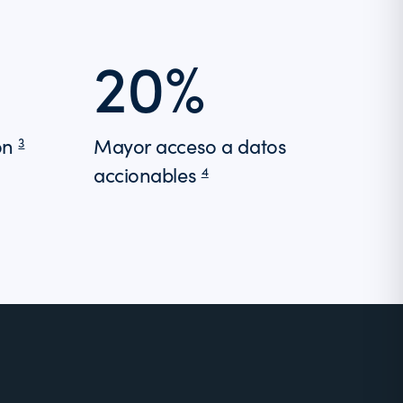
20%
ión
Mayor acceso a datos
3
accionables
4