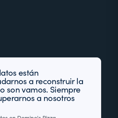
datos están
arnos a reconstruir la
mo son vamos. Siempre
uperarnos a nosotros
tos en Domino's Pizza