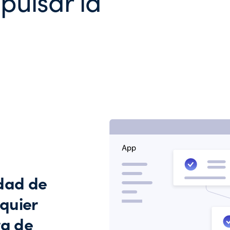
pulsar la
idad de
quier
ra de