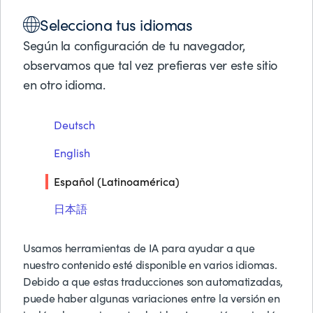
Soluciones
Selecciona tus idiomas
Productos
FICHA TÉCNICA
Socios de Negocios
Según la configuración de tu navegador,
Restablecimiento de
Soporte
observamos que tal vez prefieras ver este sitio
Acerca de BMC
en otro idioma.
contraseña de autoservicio
BMC AMI Security
Pruebas y Demos G
Deutsch
Solicitar Precios
Contáctanos
English
Buscar
Descargar PDF
Español (Latinoamérica)
日本語
Usamos herramientas de IA para ayudar a que
nuestro contenido esté disponible en varios idiomas.
Debido a que estas traducciones son automatizadas,
puede haber algunas variaciones entre la versión en