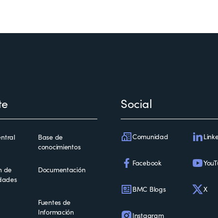
te
Social
Comunidad
Link
ntral
Base de
conocimientos
Facebook
YouT
n de
Documentación
idades
BMC Blogs
X
Fuentes de
Información
Instagram