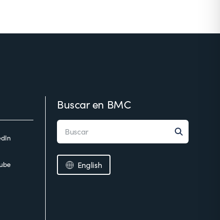
Buscar en BMC
edIn
ube
English