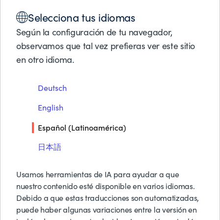
Soluciones
Selecciona tus idiomas
Productos
RESUMEN DE LA SOLUCIÓN
Socios de Negocios
Según la configuración de tu navegador,
Prepárate y ejecuta con
Soporte
observamos que tal vez prefieras ver este sitio
Acerca de BMC
en otro idioma.
confianza la recuperación
ante desastres en
Pruebas y Demos G
Deutsch
Solicitar Precios
mainframe
Contáctanos
English
Buscar
Español (Latinoamérica)
Descargar PDF
日本語
Usamos herramientas de IA para ayudar a que
nuestro contenido esté disponible en varios idiomas.
Debido a que estas traducciones son automatizadas,
puede haber algunas variaciones entre la versión en