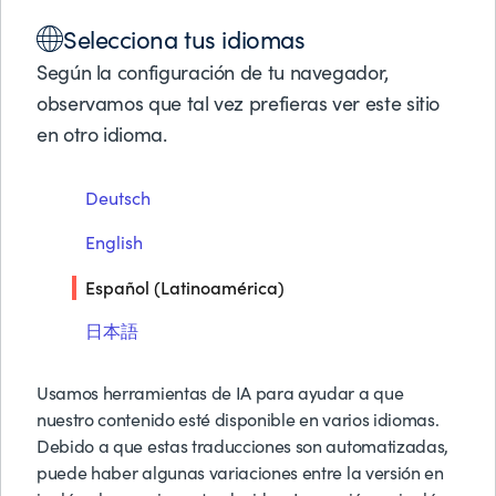
COURSES
Soluciones
BMC AMI CLOUD 4: INSTALACIÓN DE SERVIDOR DE
Selecciona tus idiomas
Productos
GESTIÓN (WORKSHOP)
Socios de Negocios
Según la configuración de tu navegador,
Soporte
observamos que tal vez prefieras ver este sitio
Acerca de BMC
BMC AMI Cloud 4:
en otro idioma.
Instalación de Servidor de
Pruebas y Demos G
Deutsch
Solicitar Precios
Gestión (Workshop)
Contáctanos
English
Buscar
Español (Latinoamérica)
BMC AMI Cloud están un conjunto de productos
construidos sobre una plataforma escalable,
日本語
segura y robusta que te puede utiliza para
acelera tu viaje basado en datos hacia la nube.
Usamos herramientas de IA para ayudar a que
nuestro contenido esté disponible en varios idiomas.
La plataforma BMC AMI Nube de Datos
Debido a que estas traducciones son automatizadas,
puede haber algunas variaciones entre la versión en
consolida la funcionalidad de múltiples