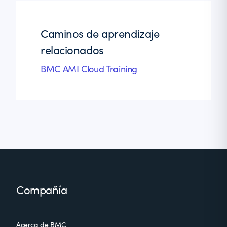
Caminos de aprendizaje
relacionados
BMC AMI Cloud Training
Footer
Compañía
Acerca de BMC