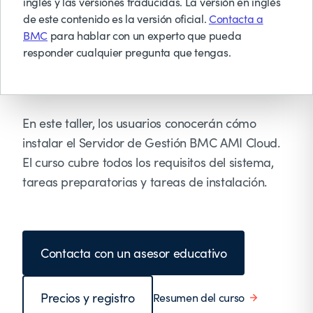
inglés y las versiones traducidas. La versión en inglés
productos de almacenamiento, copia de
de este contenido es la versión oficial.
Contacta a
seguridad y gestión de cintas en una única
BMC
para hablar con un experto que pueda
solución secundaria de gestión de datos definida
responder cualquier pregunta que tengas.
por software, eliminando la necesidad de
bibliotecas de cintas físicas y virtuales.
En este taller, los usuarios conocerán cómo
instalar el Servidor de Gestión BMC AMI Cloud.
El curso cubre todos los requisitos del sistema,
tareas preparatorias y tareas de instalación.
Contacta con un asesor educativo
Precios y registro
Resumen del curso