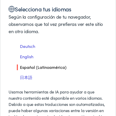
Soluciones
SUCCESS CATALOG
Selecciona tus idiomas
SERVICIO DE EVALUACIÓN CONTROL-M
Productos
Socios de Negocios
Según la configuración de tu navegador,
Soporte
observamos que tal vez prefieras ver este sitio
Servicio de Evaluación
Acerca de BMC
en otro idioma.
Control-M
Pruebas y Demos G
Deutsch
Solicitar Precios
22 CRÉDITOS
Contáctanos
English
Buscar
Español (Latinoamérica)
日本語
Usamos herramientas de IA para ayudar a que
nuestro contenido esté disponible en varios idiomas.
Este Servicio realiza un descubrimiento
Debido a que estas traducciones son automatizadas,
de la capacidad y configuración
puede haber algunas variaciones entre la versión en