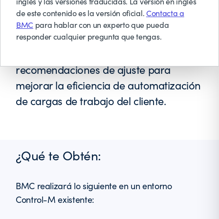
inglés y las versiones traducidas. La versión en inglés
actuales de un conjunto existente de
de este contenido es la versión oficial.
Contacta a
entornos DEV/TEST/PROD Control-M,
BMC
para hablar con un experto que pueda
los analiza frente a las necesidades
responder cualquier pregunta que tengas.
operativas actuales y futuras y ofrece
recomendaciones de ajuste para
mejorar la eficiencia de automatización
de cargas de trabajo del cliente.
¿Qué te Obtén:
BMC realizará lo siguiente en un entorno
Control-M existente: