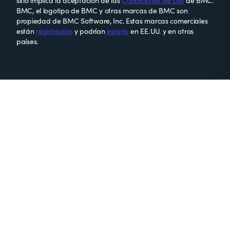
sitio implica la aceptación de las
Condiciones de Uso
de BMC.
BMC, el logotipo de BMC y otras marcas de BMC son
propiedad de BMC Software, Inc. Estas marcas comerciales
están
registradas
y podrían
estarlo
en EE. UU. y en otros
países.