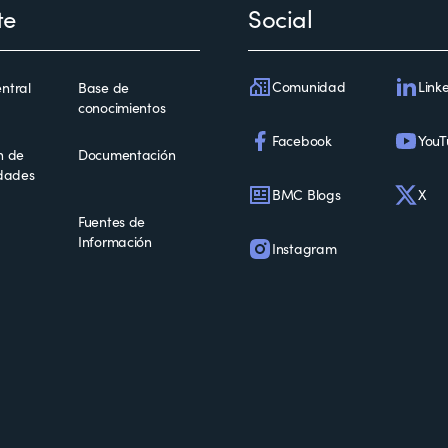
te
Social
Comunidad
Link
ntral
Base de
conocimientos
Facebook
YouT
n de
Documentación
idades
BMC Blogs
X
Fuentes de
Información
Instagram