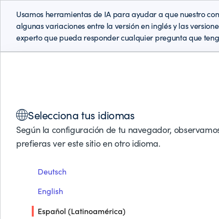
Usamos herramientas de IA para ayudar a que nuestro cont
algunas variaciones entre la versión en inglés y las version
experto que pueda responder cualquier pregunta que teng
Soluciones
Productos
Socios de Negocios
Soporte
Selecciona tus idiomas
Según la configuración de tu navegador, observamos
CONTROL-M INTEGRATIONS WITH BUSINESS APPLIC
prefieras ver este sitio en otro idioma.
Deutsch
Microsoft Azure Back
English
Español (Latinoamérica)