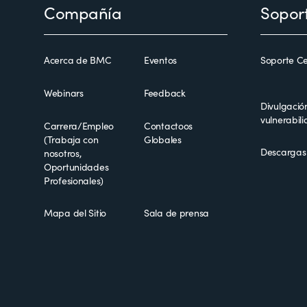
Footer
Compañía
Sopor
Acerca de BMC
Eventos
Soporte Ce
Webinars
Feedback
Divulgació
vulnerabil
Carrera/Empleo
Contactoos
(Trabaja con
Globales
Descargas
nosotros,
Oportunidades
Profesionales)
Mapa del Sitio
Sala de prensa