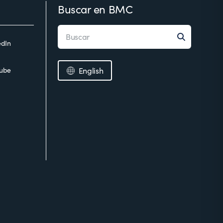
Buscar en BMC
edIn
ube
English