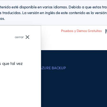
enido esté disponible en varios idiomas. Debido a que estas t
es traducidas. La versión en inglés de este contenido es la versi
as.
Pruebas y Demos Gratuitas
cerrar
Acerca de BMC
 que tal vez
ATIONS
MICROSOFT AZURE BACKUP
up