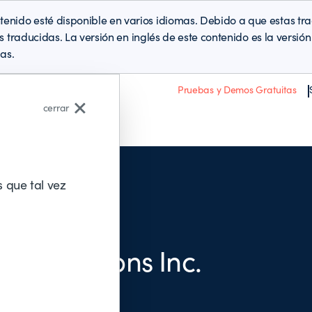
enido esté disponible en varios idiomas. Debido a que estas t
es traducidas. La versión en inglés de este contenido es la versi
as.
Pruebas y Demos Gratuitas
cerrar
Acerca de BMC
 que tal vez
 SOLUTIONS INC.
ogy Solutions Inc.