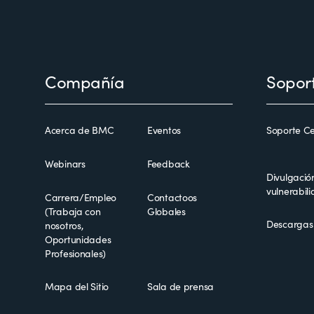
Footer
Compañía
Sopor
Acerca de BMC
Eventos
Soporte Ce
Webinars
Feedback
Divulgació
vulnerabil
Carrera/Empleo
Contactoos
(Trabaja con
Globales
Descargas
nosotros,
Oportunidades
Profesionales)
Mapa del Sitio
Sala de prensa