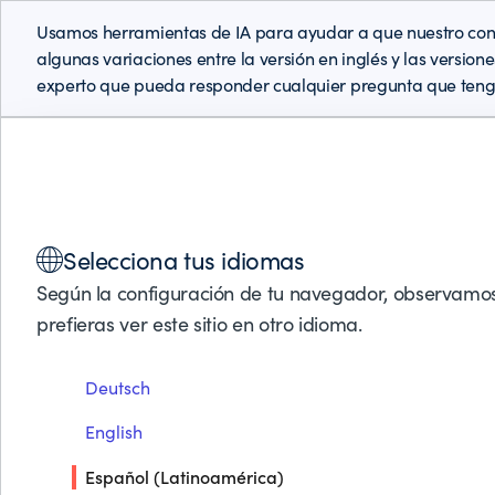
Usamos herramientas de IA para ayudar a que nuestro cont
algunas variaciones entre la versión en inglés y las version
experto que pueda responder cualquier pregunta que teng
Soluciones
Productos
Socios de Negocios
Soporte
Selecciona tus idiomas
Según la configuración de tu navegador, observamos
PARTNER LOCATOR
FIRST NATIONAL TECHNOLOGY
prefieras ver este sitio en otro idioma.
Deutsch
First National Technol
English
Español (Latinoamérica)