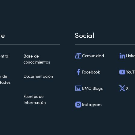
te
Social
Comunidad
Link
ntral
Base de
conocimientos
Facebook
YouT
n de
Documentación
idades
BMC Blogs
X
Fuentes de
Información
Instagram