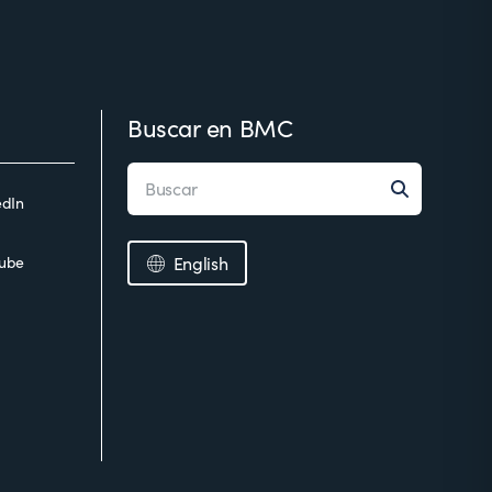
Buscar en BMC
edIn
ube
English