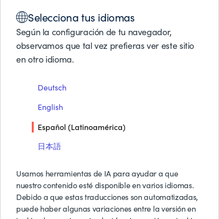
Soluciones
Selecciona tus idiomas
DATAOPS PARA SERVICIOS FINANCIEROS
Productos
Socios de Negocios
Según la configuración de tu navegador,
Soporte
Convierte una avalancha
observamos que tal vez prefieras ver este sitio
Acerca de BMC
en otro idioma.
de complejidad de datos
en una fuente de
Pruebas y Demos G
Deutsch
Solicitar Precios
oportunidades de negocio
Contáctanos
English
Buscar
Español (Latinoamérica)
Simplifica y escala los Pipelines de
datos en tus plataformas empresariales
日本語
existentes para acelerar la innovación
Usamos herramientas de IA para ayudar a que
en IA.
nuestro contenido esté disponible en varios idiomas.
Debido a que estas traducciones son automatizadas,
puede haber algunas variaciones entre la versión en